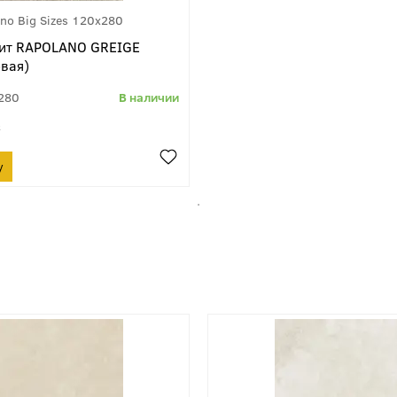
no Big Sizes 120x280
ит RAPOLANO GREIGE
вая)
280
²