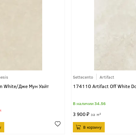
esis
Settecento
Artifact
n White/Дже Мун Уайт
174110 Artifact Off White D
34.56
3 900
м²