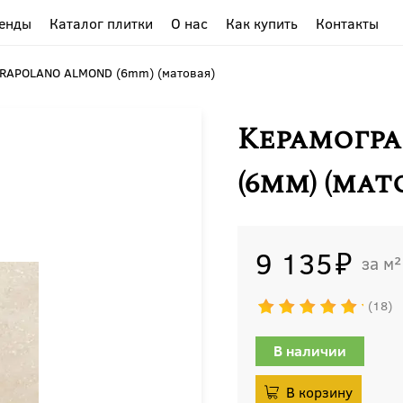
енды
Каталог плитки
О нас
Как купить
Контакты
 RAPOLANO ALMOND (6mm) (матовая)
Керамогр
(6mm) (мат
9 135
м²
18
В наличии