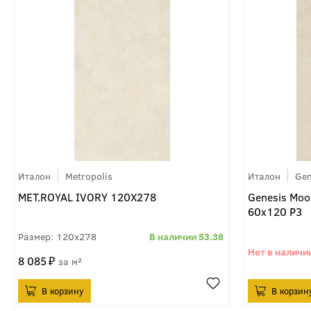
Италон
Metropolis
Италон
Gen
MET.ROYAL IVORY 120X278
Genesis Moo
60х120 P3
120x278
53.38
8 085
м²