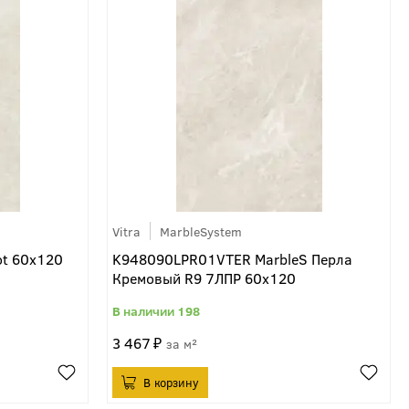
Vitra
MarbleSystem
ot 60x120
K948090LPR01VTER MarbleS Перла
Кремовый R9 7ЛПР 60x120
198
3 467
м²