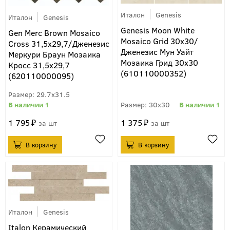
Италон
Genesis
Италон
Genesis
Genesis Moon White
Gen Merc Brown Mosaico
Mosaico Grid 30x30/
Cross 31,5x29,7/Дженезис
Дженезис Мун Уайт
Меркури Браун Мозаика
Мозаика Грид 30х30
Кросс 31,5x29,7
(610110000352)
(620110000095)
29.7x31.5
1
30x30
1
1 795
1 375
шт
шт
Италон
Genesis
Italon Керамический