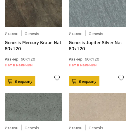
Италон
Genesis
Италон
Genesis
Genesis Mercury Braun Nat
Genesis Jupiter Silver Nat
60x120
60x120
60x120
60x120
Италон
Genesis
Италон
Genesis