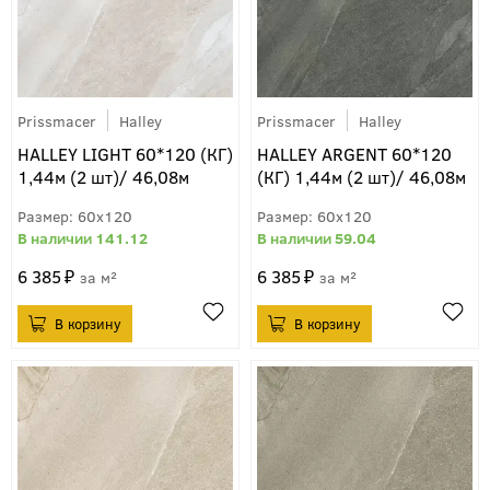
Prissmacer
Halley
Prissmacer
Halley
HALLEY LIGHT 60*120 (КГ)
HALLEY ARGENT 60*120
1,44м (2 шт)/ 46,08м
(КГ) 1,44м (2 шт)/ 46,08м
60x120
60x120
141.12
59.04
6 385
6 385
м²
м²