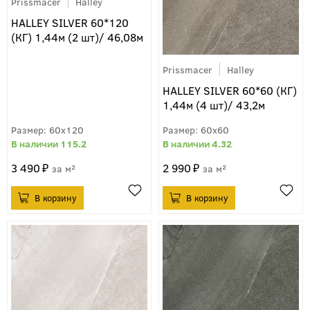
Prissmacer
Halley
HALLEY SILVER 60*120
(КГ) 1,44м (2 шт)/ 46,08м
Prissmacer
Halley
HALLEY SILVER 60*60 (КГ)
1,44м (4 шт)/ 43,2м
60x120
60x60
115.2
4.32
3 490
2 990
м²
м²