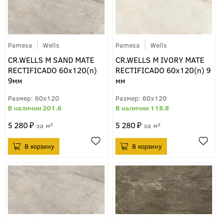
Pamesa
Wells
Pamesa
Wells
CR.WELLS M SAND MATE
CR.WELLS M IVORY MATE
RECTIFICADO 60x120(n)
RECTIFICADO 60x120(n) 9
9мм
мм
60x120
60x120
201.6
118.8
5 280
5 280
м²
м²