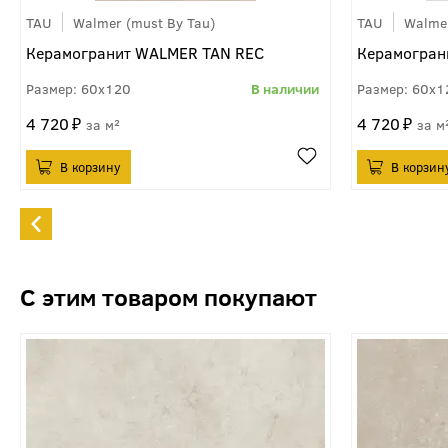
TAU
Walmer (must By Tau)
TAU
Walmer
Керамогранит WALMER TAN REC
Керамогран
60x120
60x1
4 720
4 720
м²
м