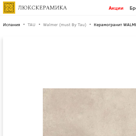
Акции
Бр
Испания
TAU
Walmer (must By Tau)
Керамогранит WALME