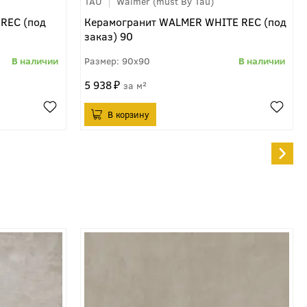
TAU
Walmer (must By Tau)
REC (под
Керамогранит WALMER WHITE REC (под
заказ) 90
90x90
5 938
м²