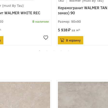
TAU
Walmer (must By Tau)
 (must By Tau)
Керамогранит WALMER TAN 
ит WALMER WHITE REC
заказ) 90
20
90x90
5 938
²
м²