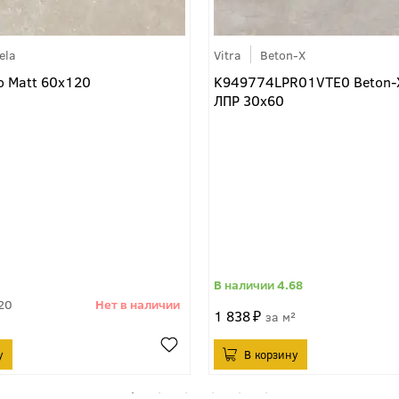
ela
Vitra
Beton-X
io Matt 60x120
K949774LPR01VTE0 Beton-
ЛПР 30x60
4.68
20
1 838
м²