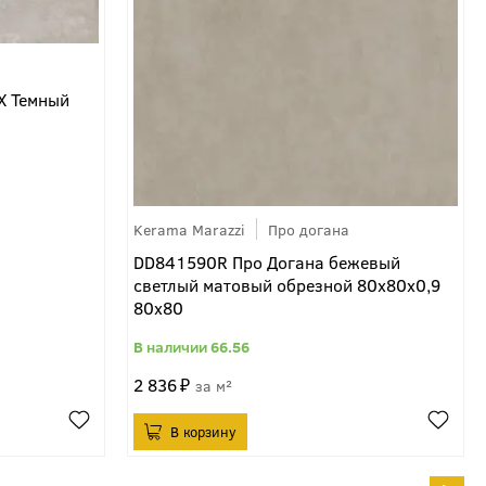
X Темный
Kerama Marazzi
Про догана
DD841590R Про Догана бежевый
светлый матовый обрезной 80x80x0,9
80x80
66.56
2 836
м²