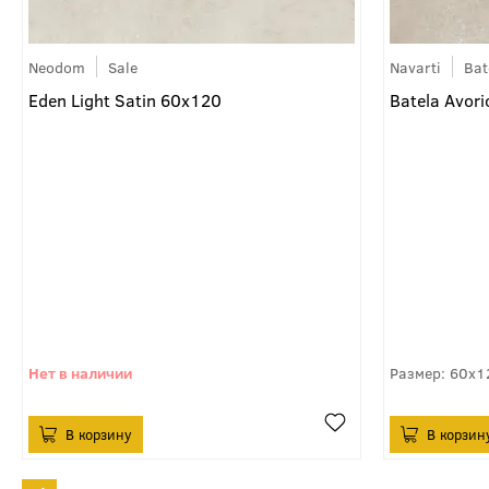
Neodom
Sale
Navarti
Bat
Eden Light Satin 60x120
Batela Avor
60x1