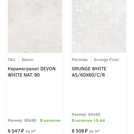
TAU
Devon
Peronda
Grunge Floor
Керамогранит DEVON
GRUNGE WHITE
WHITE NAT. 90
AS/60X60/C/R
60x60
90x90
10.44
6 547
6 508
м²
м²