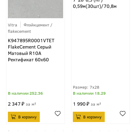
0,59м(30шт)/70,8м
Vitra
Флэйкцемент /
flakecement
K947895R0001VTET
FlakeCement Серый
Матовый R10A
Ректификат 60x60
7x28
252.36
18.29
2 347
1 990
м²
м²