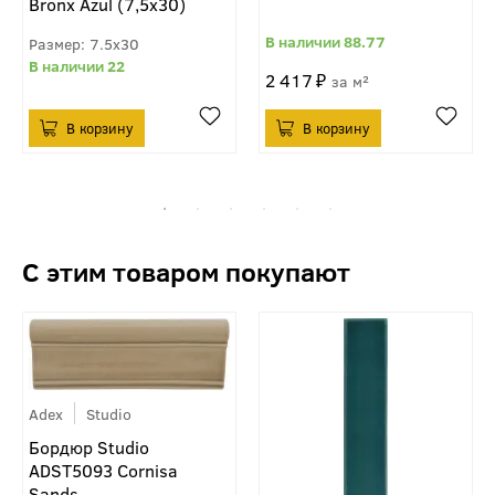
Bronx Azul (7,5x30)
88.77
7.5x30
22
2 417
м²
Adex
Studio
Бордюр Studio
ADST5093 Cornisa
Sands