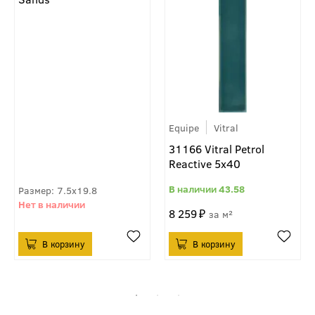
Equipe
Vitral
31166 Vitral Petrol
Reactive 5х40
43.58
7.5x19.8
8 259
м²