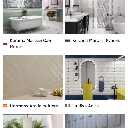
Kerama Marazzi
Сад
Kerama Marazzi
Руаяль
Моне
Harmony
Argila poitiers
La diva
Anita