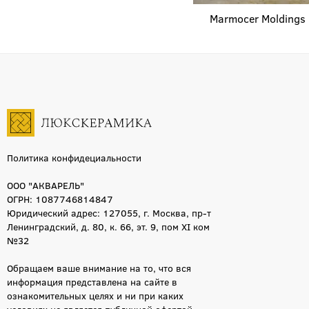
90x90
85
Marmocer
Moldings
120x240
84
45x45
79
60×120
76
30x90
66
59x59
64
7.5x30
60
100x100
59
Политика конфидециальности
40x80
59
ООО "АКВАРЕЛЬ"
15x15
59
ОГРН: 1087746814847
25x75
58
Юридический адрес: 127055, г. Москва, пр-т
42x42
58
Ленинградский, д. 80, к. 66, эт. 9, пом XI ком
№32
100x300
54
40x40
54
Обращаем ваше внимание на то, что вся
информация представлена на сайте в
31.5x63
52
ознакомительных целях и ни при каких
30.5x30.5
52