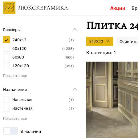
Акции
Бр
Плитка 24
Размеры
240x12
1
240x12
60x120
1235
1
60x60
660
120x120
391
30x30
306
30x60
200
Назначение
80x80
172
Напольная
1
20x20
162
Настенная
1
120x278
150
120x280
140
20x120
131
В наличии
80x160
100