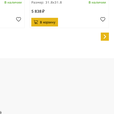
31.8x31.8
5 838
й