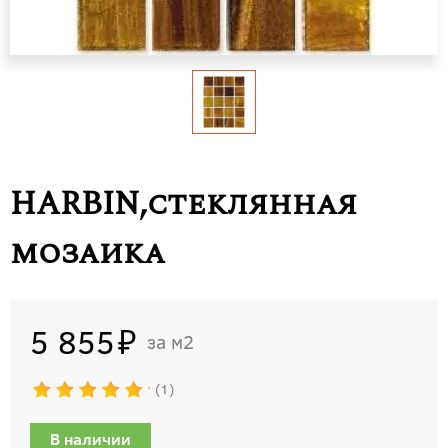
HARBIN,стеклянная
мозаика
5 855
м2
1
В наличии