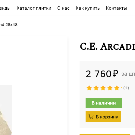
енды
Каталог плитки
О нас
Как купить
Контакты
ond 28x48
C.E. Arcad
2 760
ш
1
В наличии