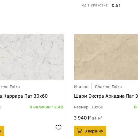
0.51
м2 в упаковке
rme Extra
Италон
Charme Extra
а Каррара Пат 30x60
Шарм Экстра Аркадиа Пат 
0
12.42
30x60
3 940
²
м²