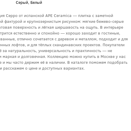
Серый, Белый
ия Ceppo от испанской APE Ceramica — плитка с заметной
й фактурой и крупнозернистым рисунком: мягкие бежево‑серые
атовая поверхность и лёгкая шершавость на ощупь. В интерьере
трится естественно и спокойно — хорошо заходит в гостиные,
 ванные, отлично сочетается с деревом и металлом, подходит и для
нных лофтов, и для тёплых скандинавских проектов. Покупатели
ё за натуральность, универсальность и практичность — не
 маркая и долговечная. Коллекцию можно купить в Москве у нас
е и мы часто держим её в наличии. В каталоге поможем подобрать
и расскажем о цене и доступных вариантах.