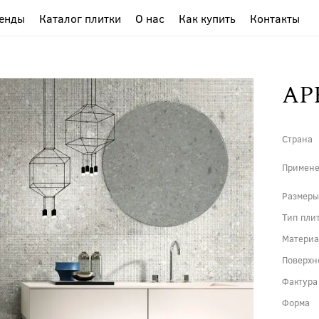
енды
Каталог плитки
О нас
Как купить
Контакты
AP
Страна
Примен
Размер
Тип пли
Матери
Поверхн
Фактура
Форма