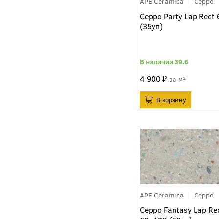
APE Ceramica
Ceppo
Ceppo Party Lap Rect
(35уп)
39.6
4 900
м²
APE Ceramica
Ceppo
Ceppo Fantasy Lap Re