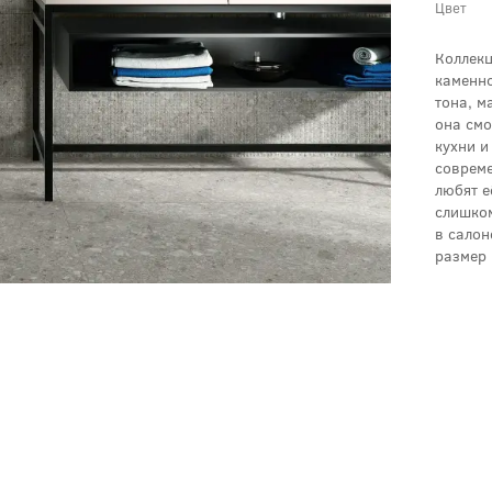
Цвет
Коллекц
каменно
тона, м
она смо
кухни и
совреме
любят е
слишком
в салон
размер 