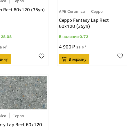
ica
Ceppo
p Rect 60x120 (35уп)
APE Ceramica
Ceppo
Ceppo Fantasy Lap Rect
60x120 (35уп)
28.08
0.72
4 900
м²
м²
ica
Ceppo
rty Lap Rect 60x120