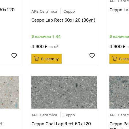
APE Ceram
 60x120
Ceppo La
APE Ceramica
Ceppo
Ceppo Lap Rect 60x120 (36уп)
1.44
4 900
4 900
м²
APE Ceramica
Ceppo
APE Ceram
ct
Ceppo Coal Lap Rect 60x120
Ceppo Pa