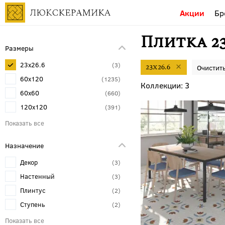
Акции
Бр
Плитка 23
Размеры
23x26.6
3
23x26.6
60x120
1235
3
60x60
660
120x120
391
30x30
306
30x60
200
Назначение
80x80
172
Декор
3
20x20
162
Настенный
3
120x278
150
Плинтус
2
120x280
140
Ступень
2
20x120
131
Декоративная вставка
1
80x160
100