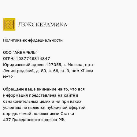
Слоновая кость
1
120x260
52
Сиреневый
1
45x120
48
Голубой
1
10x20
47
Серо-бежевый
1
45x90
45
Кофейный
1
Политика конфидециальности
160x320
45
120x270
44
ООО "АКВАРЕЛЬ"
160x320x0.6
42
ОГРН: 1087746814847
Юридический адрес: 127055, г. Москва, пр-т
33.3x100
41
Ленинградский, д. 80, к. 66, эт. 9, пом XI ком
7.2x60
39
№32
50x120
37
Обращаем ваше внимание на то, что вся
33x100
37
информация представлена на сайте в
33x33
36
ознакомительных целях и ни при каких
условиях не является публичной офертой,
59x119
36
определяемой положениями Статьи
30x120
35
437 Гражданского кодекса РФ.
7.5x15
34
75x75
33