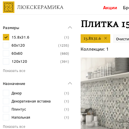
Акции
Бр
Плитка 15
Размеры
15.8x31.6
1
15.8x31.6
60x120
1235
1
60x60
660
120x120
391
30x30
306
30x60
200
Назначение
80x80
172
Декор
1
20x20
162
Декоративная вставка
1
120x278
150
Плинтус
1
120x280
140
Напольная
1
20x120
131
Бордюр
1
80x160
100