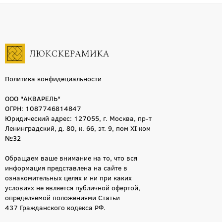
120x260
52
45x120
48
10x20
47
45x90
45
160x320
45
Политика конфидециальности
120x270
44
160x320x0.6
42
ООО "АКВАРЕЛЬ"
33.3x100
41
ОГРН: 1087746814847
Юридический адрес: 127055, г. Москва, пр-т
7.2x60
39
Ленинградский, д. 80, к. 66, эт. 9, пом XI ком
50x120
37
№32
33x100
37
Обращаем ваше внимание на то, что вся
33x33
36
информация представлена на сайте в
59x119
36
ознакомительных целях и ни при каких
условиях не является публичной офертой,
30x120
35
определяемой положениями Статьи
7.5x15
34
437 Гражданского кодекса РФ.
75x75
33