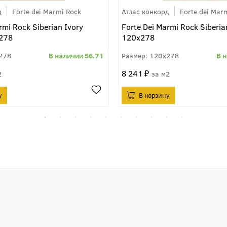
д
Forte dei Marmi Rock
Атлас конкорд
Forte dei Mar
rmi Rock Siberian Ivory
Forte Dei Marmi Rock Siberia
x278
120x278
278
56.71
120x278
8 241
2
м2