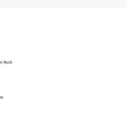
mi Rock
ка