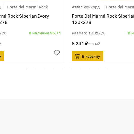
д
Forte dei Marmi Rock
Атлас конкорд
Forte dei Mar
rmi Rock Siberian Ivory
Forte Dei Marmi Rock Siberia
x278
120x278
278
56.71
120x278
8 241
2
м2