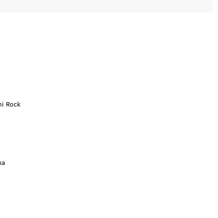
mi Rock
ка