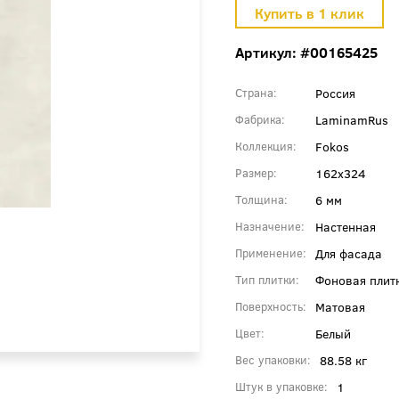
Артикул: #00165425
Россия
Страна
LaminamRus
Фабрика
Fokos
Коллекция
162x324
Размер
6 мм
Толщина
Настенная
Назначение
Для фасада
Применение
Фоновая плит
Тип плитки
Матовая
Поверхность
Белый
Цвет
88.58 кг
Вес упаковки
1
Штук в упаковке