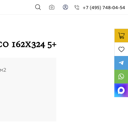
+7 (495) 748-04-54
o 162х324 5+
м2