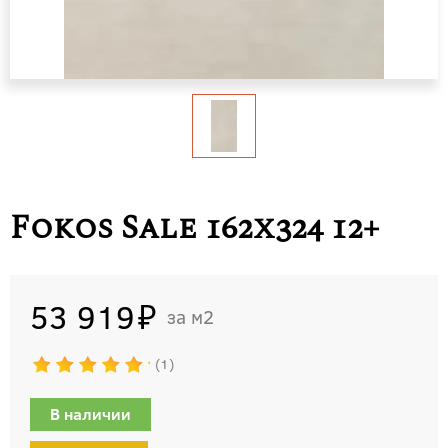
Fokos Sale 162х324 12+
53 919
м2
1
В наличии