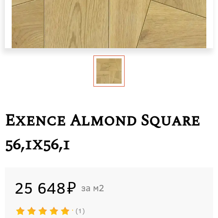
Exence Almond Square
56,1x56,1
25 648
м2
1