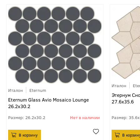
Италон
Et
Италон
Eternum
Этернум Сн
Eternum Glass Avio Mosaico Lounge
27.6x35.6
26.2x30.2
26.2x30.2
35.6x