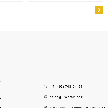
й
+7 (495) 748-04-54
salon@luxceramica.ru
ь
о
г. Москва, ул. Новосущевская, д.15