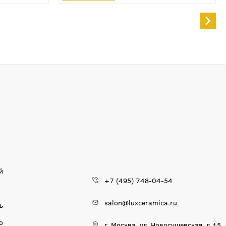
й
+7 (495) 748-04-54
salon@luxceramica.ru
ь
о
г. Москва, ул. Новосущевская, д.15