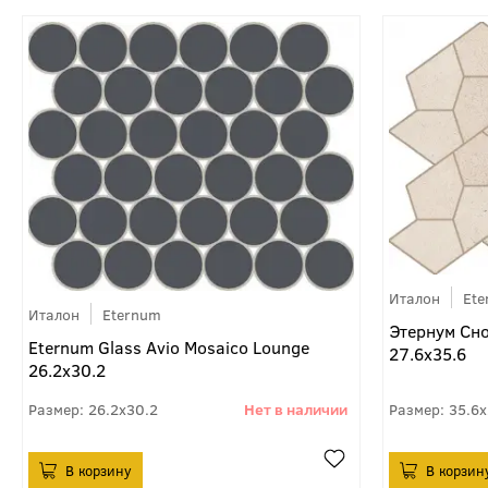
Италон
Et
Италон
Eternum
Этернум Сн
Eternum Glass Avio Mosaico Lounge
27.6x35.6
26.2x30.2
26.2x30.2
35.6x