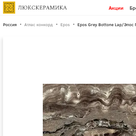
Акции
Бр
Россия
Атлас конкорд
Epos
Epos Grey Bottone Lap/Эпос 