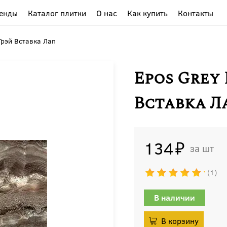
енды
Каталог плитки
О нас
Как купить
Контакты
Грэй Вставка Лап
Epos Grey
Вставка Л
134
шт
1
В наличии