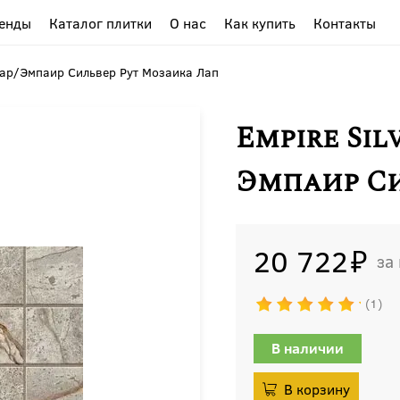
енды
Каталог плитки
О нас
Как купить
Контакты
 Lap/Эмпаир Сильвер Рут Мозаика Лап
Empire Sil
Эмпаир Си
20 722
1
В наличии