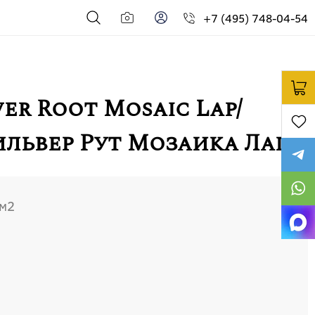
+7 (495) 748-04-54
ver Root Mosaic Lap/
львер Рут Мозаика Лап
м2