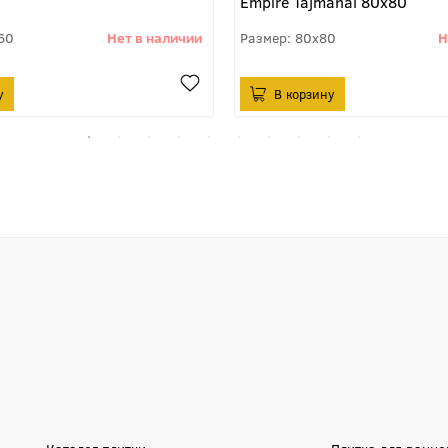
Empire Tajmahal 80x80
60
80x80