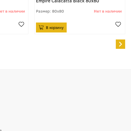
Empire Calacatta Black 80x80
80x80