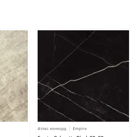
Атлас конкорд
Empire