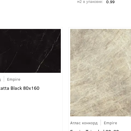
0.99
м2 в упаковке
д
Empire
catta Black 80x160
Атлас конкорд
Empire