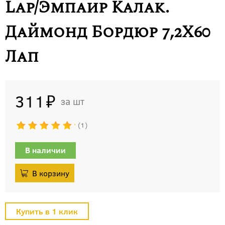
Lap/Эмпаир Калак.
Даймонд Бордюр 7,2X60
Лап
311
шт
1
В наличии