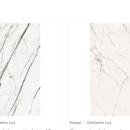
ents Lux
Keope
Elements Lux