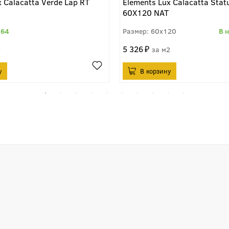
x Calacatta Verde Lap RT
Elements Lux Calacatta Statu
60X120 NAT
.64
60x120
5 326
²
м2