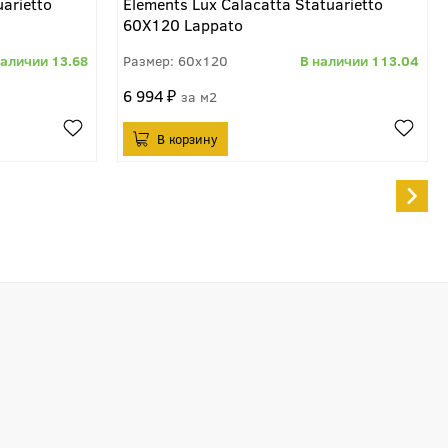
arietto
Elements Lux Calacatta Statuarietto
60X120 Lappato
13.68
60x120
113.04
6 994
м2