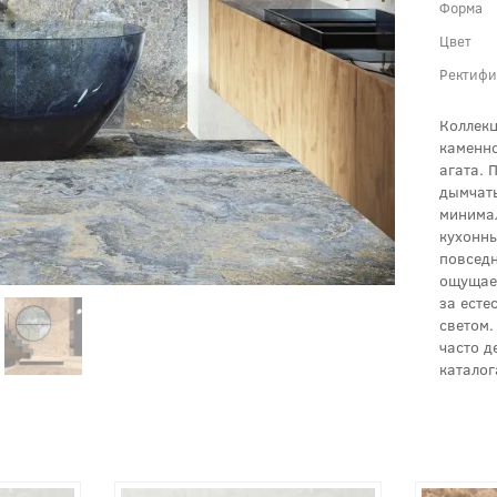
Форма
Цвет
Ректифи
Коллекц
каменно
агата. 
дымчаты
минимал
кухонны
повседн
ощущаем
за есте
светом.
часто д
каталог