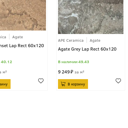
ica
Agate
APE Ceramica
Agate
nset Lap Rect 60x120
Agate Grey Lap Rect 60x120
40.12
49.43
9 249
м²
м²