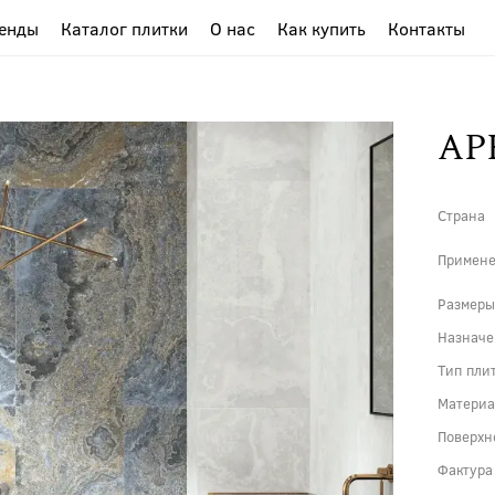
енды
Каталог плитки
О нас
Как купить
Контакты
AP
Страна
Примен
Размер
Назнач
Тип пли
Матери
Поверхн
Фактура