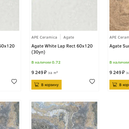
APE Ceramica
Agate
APE Ceram
 60x120
Agate White Lap Rect 60x120
Agate Su
(30уп)
0.72
9 249
9 249
м²