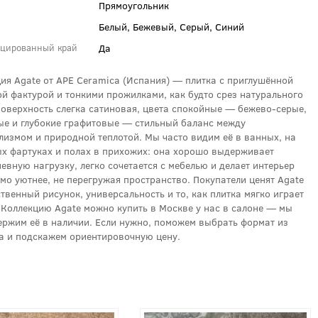
Прямоугольник
Белый, Бежевый, Серый, Синий
Да
цированный край
ия Agate от APE Ceramica (Испания) — плитка с приглушённой
й фактурой и тонкими прожилками, как будто срез натурального
Поверхность слегка сатиновая, цвета спокойные — бежево-серые,
е и глубокие графитовые — стильный баланс между
измом и природной теплотой. Мы часто видим её в ванных, на
х фартуках и полах в прихожих: она хорошо выдерживает
евную нагрузку, легко сочетается с мебелью и делает интерьер
о уютнее, не перегружая пространство. Покупатели ценят Agate
ственный рисунок, универсальность и то, как плитка мягко играет
 Коллекцию Agate можно купить в Москве у нас в салоне — мы
ержим её в наличии. Если нужно, поможем выбрать формат из
а и подскажем ориентировочную цену.