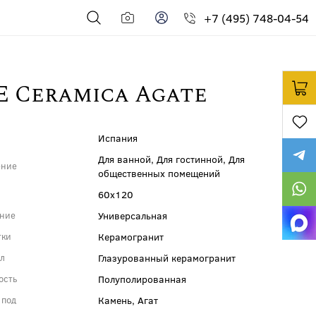
+7 (495) 748-04-54
E Ceramica Agate
Испания
Для ванной, Для гостинной, Для
ение
общественных помещений
60x120
ы
Универсальная
ение
Керамогранит
тки
Глазурованный керамогранит
ал
Полуполированная
ость
Камень, Агат
 под