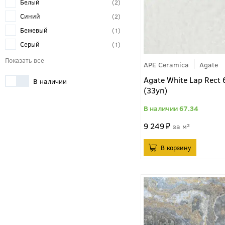
Белый
2
Синий
2
Бежевый
1
Серый
1
APE Ceramica
Agate
Agate White Lap Rect
В наличии
(33уп)
67.34
9 249
м²