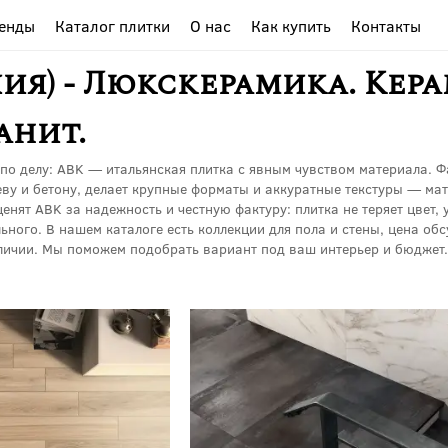
енды
Каталог плитки
О нас
Как купить
Контакты
лия) - Люкскерамика. Кер
анит.
по делу: ABK — итальянская плитка с явным чувством материала. 
ву и бетону, делает крупные форматы и аккуратные текстуры — мато
енят ABK за надежность и честную фактуру: плитка не теряет цвет, 
ьного. В нашем каталоге есть коллекции для пола и стены, цена об
аличии. Мы поможем подобрать вариант под ваш интерьер и бюджет.