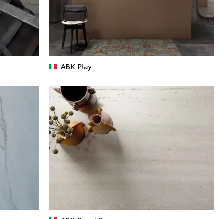
ABK
Play