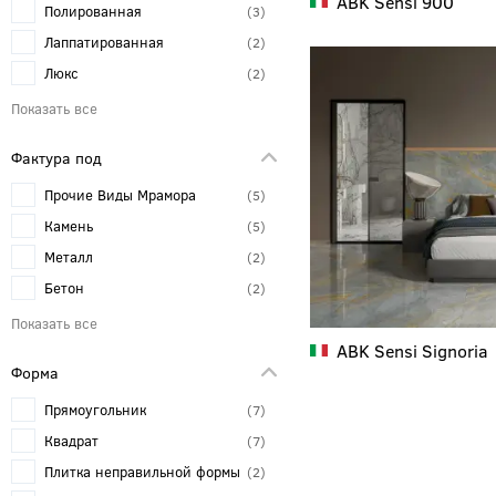
ABK
Sensi 900
Полированная
3
Лаппатированная
2
Люкс
2
Фактура под
Прочие Виды Мрамора
5
Камень
5
Металл
2
Бетон
2
Терраццо
2
ABK
Sensi Signoria
Травертин
1
Форма
Каррара
1
Прямоугольник
7
Калакатта
1
Квадрат
7
Ткань
1
Плитка неправильной формы
2
Кварцит
1