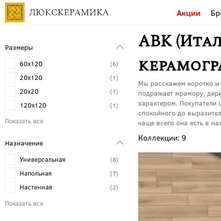
Акции
Бр
ABK (Ита
Размеры
керамогр
60x120
6
20x120
1
Мы расскажем коротко и 
20x20
1
подражает мрамору, дере
характером. Покупатели ц
120x120
1
спокойного до выразител
чаще всего она есть в н
9
Назначение
Универсальная
8
Напольная
7
Настенная
2