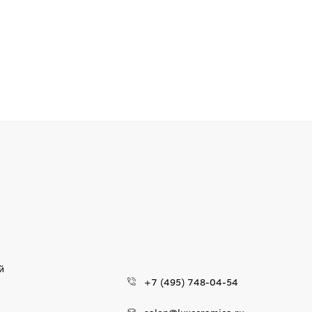
й
+7 (495) 748-04-54
salon@luxceramica.ru