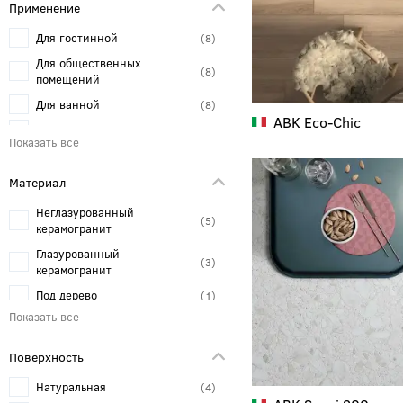
Применение
Для гостинной
8
Для общественных
8
помещений
Для ванной
8
ABK
Eco-Chic
Для кухни
6
Спальня
4
Для улицы
Материал
3
Неглазурованный
5
керамогранит
Глазурованный
3
керамогранит
Под дерево
1
Поверхность
Натуральная
4