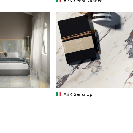
ABK
Sensi Nuance
ABK
Sensi Up